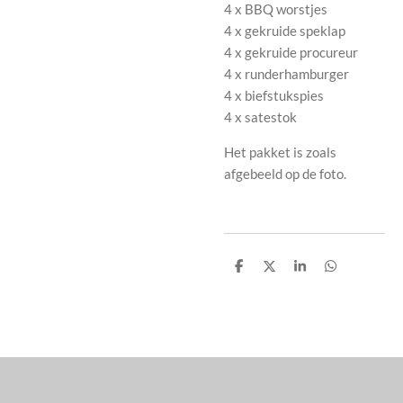
4 x BBQ worstjes
4 x gekruide speklap
4 x gekruide procureur
4 x runderhamburger
4 x biefstukspies
4 x satestok
Het pakket is zoals
afgebeeld op de foto.
D
D
S
D
e
e
h
e
l
e
a
l
e
l
r
e
n
e
n