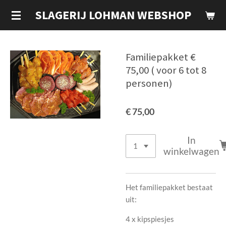
Ga
SLAGERIJ LOHMAN WEBSHOP
direct
naar
de
Familiepakket €
hoofdinhoud
75,00 ( voor 6 tot 8
personen)
€ 75,00
In
winkelwagen
Het familiepakket bestaat
uit:
4 x kipspiesjes